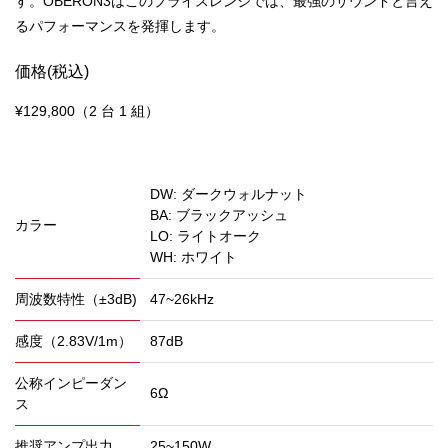
す。OBERON3はこのプライスレンジでは、最強のサウンドと言え
るパフォーマンスを発揮します。
価格(税込)
¥129,800（2 台 1 組）
DW: ダークウォルナット
BA: ブラックアッシュ
カラー
LO: ライトオーク
WH: ホワイト
周波数特性（±3dB)
47~26kHz
感度（2.83V/1m）
87dB
公称インピーダン
6Ω
ス
推奨アンプ出力
25~150W