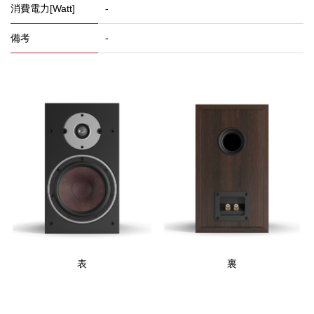
消費電力[Watt]
-
備考
-
表
裏