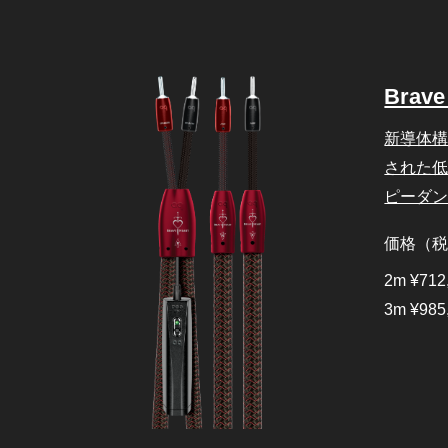
Brave
新導体
された低
ピーダ
価格（
2m ¥712
3m ¥985