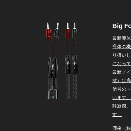
Big F
最新導
導体の
り扱い
になっ
最新ノ
散）は
信号の
います
静寂感
す。
価格（