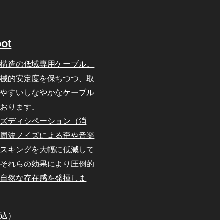
oot
体構造の低域専用ケーブル。
機械的安定度を保ちつつ、取
しやすいしなやかなケーブル
ております。
イズディシペーション（消
高周波ノイズによる歪や音楽
マスキングを大幅に低減して
。それらの効果により圧倒的
、自然な存在感を発揮しま
税込）