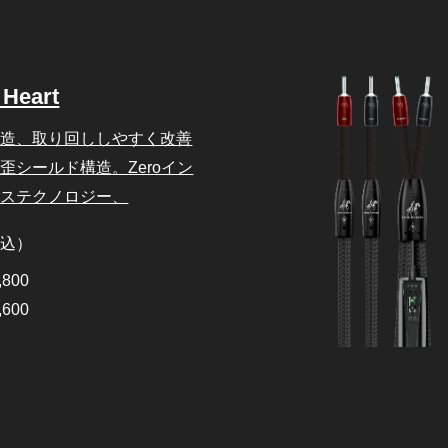
 Heart
構造、取り回ししやすく改善
歪シールド構造。Zeroイン
ンステクノロジー、
税込）
,800
,600