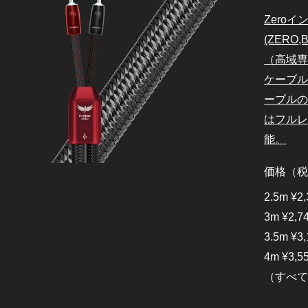
Zero
(ZERO
（高域専
ケーブ
ーブルの
はフル
能。
価格（
2.5m ¥2,
3m ¥2,7
3.5m ¥3,
4m ¥3,5
（すべ