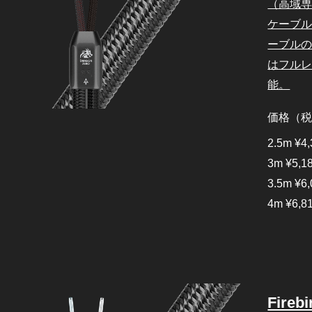
（高域専
ケーブ
ーブルの
はフル
能。
価格（
2.5m ¥4,
3m ¥5,1
3.5m ¥6,
4m ¥6,8
Fireb