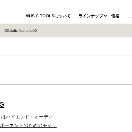
MUSIC TOOLSについて
ラインナップ
価格
ニ
ISOstatic flooramp50
0G
atic はハイエンド・オーディ
ンポーネントのためのモジュ