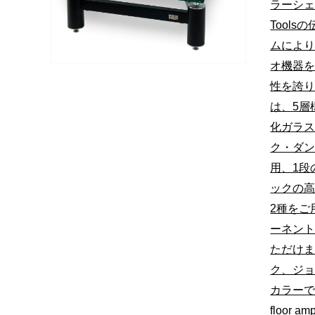
ラーシェ
Tool
ムによ
オ機器
性を誇
は、5層
化ガラス
ク・ダ
用、1段
ックの高
2種をご
ーネン
ただけ
ク、ジ
カラーでの
floor