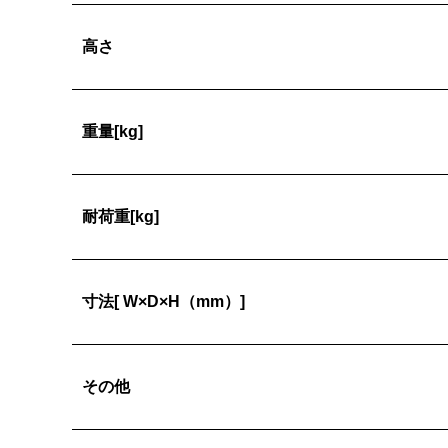
高さ
重量[kg]
耐荷重[kg]
寸法[ W×D×H（mm）]
その他