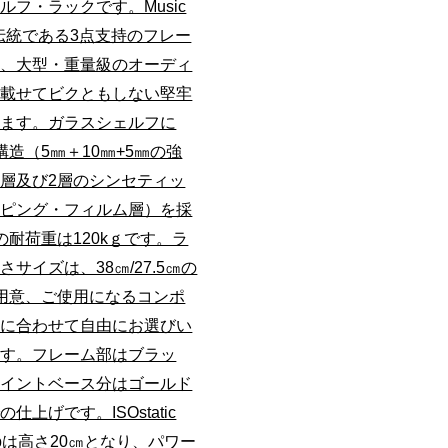
ルフ・ラックです。Music
sの伝統である3点支持のフレー
り、大型・重量級のオーディ
を載せてビクともしない堅牢
ります。ガラスシェルフに
構造（5㎜＋10㎜+5㎜の強
層及び2層のシンセティッ
ンピング・フィルム層）を採
の耐荷重は120kｇです。ラ
さサイズは、38㎝/27.5㎝の
用意、ご使用になるコンポ
トに合わせて自由にお選びい
ます。フレーム部はブラッ
ョイントベース分はゴールド
仕上げです。ISOstatic
 ampは高さ20㎝となり、パワー