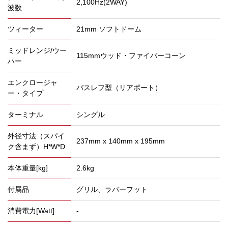
2,100Hz(2WAY)
波数
ツィーター
21mm ソフトドーム
ミッドレンジ/ウー
115mmウッド・ファイバーコーン
ハー
エンクロージャ
バスレフ型（リアポート）
ー・タイプ
ターミナル
シングル
外径寸法（スパイ
237mm x 140mm x 195mm
ク含まず）H*W*D
本体重量[kg]
2.6kg
付属品
グリル、ラバーフット
消費電力[Watt]
-